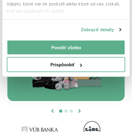
údajmi, ktoré ste im poskytli alebo ktoré od vás získali,
Kurz: Employee Experience Foundation
Kurz: People -Centric Leadership
Kurz: Gender Pay Gap
keď ste používali ich služby.
Dostupný pre vás
Obľúbený
Dostupný pre vás
Zobraziť detaily
Povoliť všetko
Prispôsobiť