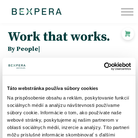
Pre firmy
O nás
Blog
Work that works.
Prihlásiť sa
By People
|
Staňte sa súčasťou komunity lídrov, ktorí nečakajú na
zmeny, ale aktívne tvoria budúcnosť Employee
Experience. S BEXPERA kurzami získate odvahu otvárať
ťažké témy s ľahkosťou a silu meniť dáta na autentické
Táto webstránka používa súbory cookies
zážitky s okamžitým dopadom.
Na prispôsobenie obsahu a reklám, poskytovanie funkcií
sociálnych médií a analýzu návštevnosti používame
súbory cookie. Informácie o tom, ako používate naše
Chcem ponuku pre firmu
Pozrieť kurzy
webové stránky, poskytujeme aj našim partnerom v
oblasti sociálnych médií, inzercie a analýzy. Títo partneri
môžu príslušné informácie skombinovať s ďalšími