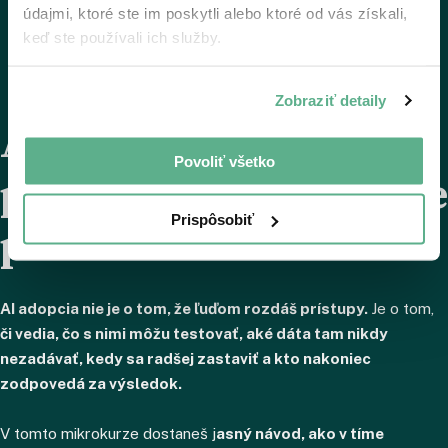
údajmi, ktoré ste im poskytli alebo ktoré od vás získali,
keď ste používali ich služby.
Zobraziť detaily
Ako vytvoriť
Povoliť všetko
psychologické bezpečie
Prispôsobiť
pri zavádzaní AI
AI adopcia nie je o tom, že ľuďom rozdáš prístupy.
Je o tom,
či vedia, čo s nimi môžu testovať, aké dáta tam nikdy
nezadávať, kedy sa radšej zastaviť a kto nakoniec
zodpovedá za výsledok.
V tomto mikrokurze dostaneš j
asný návod, ako v tíme