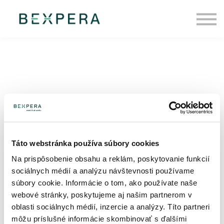
Pre firmy
O nás
Blog
Prihlásiť sa
Transparentné
odmeňovanie v
Táto webstránka používa súbory cookies
recruitmente: čo sa mení
Na prispôsobenie obsahu a reklám, poskytovanie funkcií
pre manažérov/ky
sociálnych médií a analýzu návštevnosti používame
súbory cookie. Informácie o tom, ako používate naše
webové stránky, poskytujeme aj našim partnerom v
Transparentné odmeňovanie sa začína už v
oblasti sociálnych médií, inzercie a analýzy. Títo partneri
nábore. Prečítajte si, čo Smernica EÚ 2023/970
môžu príslušné informácie skombinovať s ďalšími