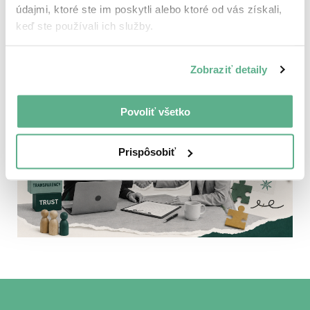
znamená pre recruitment a manažérov/ky.
údajmi, ktoré ste im poskytli alebo ktoré od vás získali,
keď ste používali ich služby.
5 July, 2026 / Zuzana Zamborská
Zobraziť detaily
Smernica2023/970
Povoliť všetko
Prispôsobiť