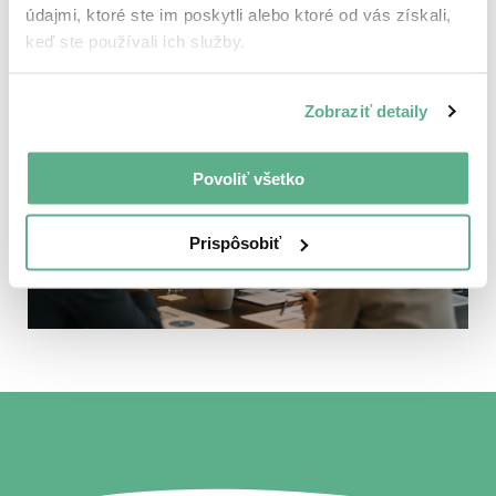
3 May, 2026 / Zuzana Zamborská
údajmi, ktoré ste im poskytli alebo ktoré od vás získali,
keď ste používali ich služby.
People-Centric Leadership
Zobraziť detaily
Povoliť všetko
Prispôsobiť