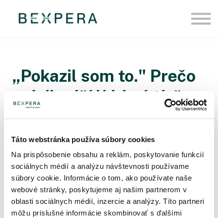
Pre firmy
O nás
Blog
Prihlásiť sa
„Pokazil som to." Prečo
najsilnejší lídri sú tí, čo
vedia priznať chybu
Táto webstránka používa súbory cookies
Leadership a dôvera v tíme sa netestujú vtedy,
Na prispôsobenie obsahu a reklám, poskytovanie funkcií
keď všetko funguje. Testujú sa v momentoch,
sociálnych médií a analýzu návštevnosti používame
keď sa niečo pokazí. A často práve jedna veta
súbory cookie. Informácie o tom, ako používate naše
lídra: „pokazil som to“ rozhodne o tom, či sa tím
webové stránky, poskytujeme aj našim partnerom v
uzavrie, alebo začne hovoriť otvorenejšie.
oblasti sociálnych médií, inzercie a analýzy. Títo partneri
môžu príslušné informácie skombinovať s ďalšími