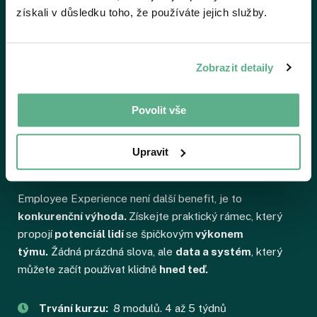
získali v důsledku toho, že používáte jejich služby.
Zobrazit detaily
Kurz pro HR a lídry, kteří chtějí systematicky navrhovat
EX
Povolit vše
EX Foundation
Upravit
Employee Experience není další benefit, je to
konkurenční výhoda.
Získejte praktický rámec, který
propojí
potenciál lidí
se špičkovým
výkonem
týmu.
Žádná prázdná slova, ale
data a systém
, který
můžete začít používat klidně
hned teď.
Trvání kurzu:
8 modulů. 4 až 5 týdnů