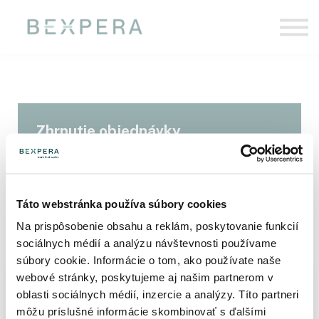
Pre firmy
O nás
Prihlásiť sa
Zhrnutie objednávky
Táto webstránka používa súbory cookies
Na prispôsobenie obsahu a reklám, poskytovanie funkcií
sociálnych médií a analýzu návštevnosti používame
súbory cookie. Informácie o tom, ako používate naše
webové stránky, poskytujeme aj našim partnerom v
Ojoj, vyskytol sa problém
oblasti sociálnych médií, inzercie a analýzy. Títo partneri
Kurz
The stripe gateway is not properly setup.
môžu príslušné informácie skombinovať s ďalšími