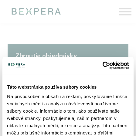
Pre firmy
O nás
Prihlásiť sa
Zhrnutie objednávky
Táto webstránka používa súbory cookies
Na prispôsobenie obsahu a reklám, poskytovanie funkcií
sociálnych médií a analýzu návštevnosti používame
súbory cookie. Informácie o tom, ako používate naše
webové stránky, poskytujeme aj našim partnerom v
Ojoj, vyskytol sa problém
oblasti sociálnych médií, inzercie a analýzy. Títo partneri
Kurz
The stripe gateway is not properly setup.
môžu príslušné informácie skombinovať s ďalšími